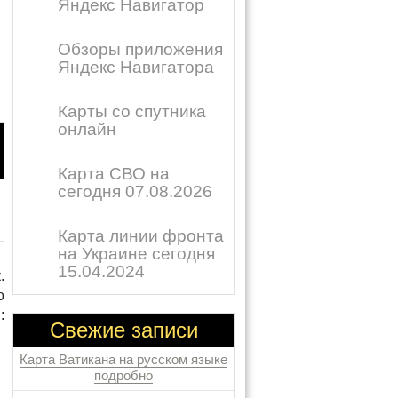
Яндекс Навигатор
Обзоры приложения
Яндекс Навигатора
Карты со спутника
онлайн
Карта СВО на
сегодня 07.08.2026
Карта линии фронта
на Украине сегодня
15.04.2024
.
о
:
Свежие записи
Карта Ватикана на русском языке
подробно