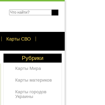
Карты СВО
Рубрики
Карты Мира
Карты материков
Карты городов
Украины