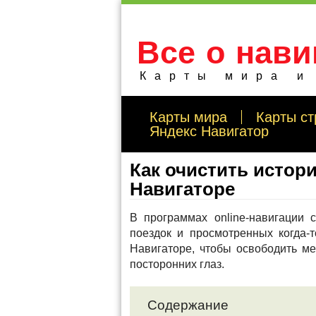
Все о нави
Карты мира и
Карты мира
Карты ст
Яндекс Навигатор
Как очистить истор
Навигаторе
В программах online-навигации
поездок и просмотренных когда-
Навигаторе, чтобы освободить м
посторонних глаз.
Содержание