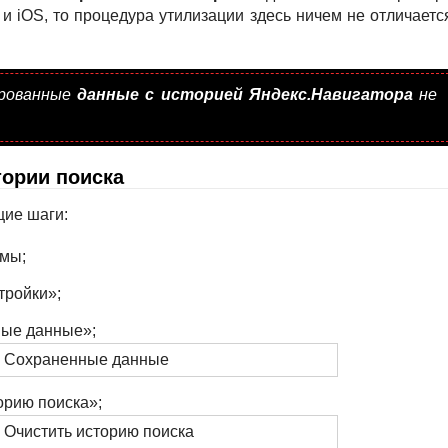
 и iOS, то процедура утилизации здесь ничем не отличаетс
ированные
данные с историей Яндекс.Навигатора
не
тории поиска
щие шаги:
ммы;
тройки»;
ные данные»;
орию поиска»;