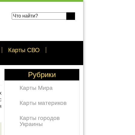
Карты СВО
Рубрики
Карты Мира
х
с
Карты материков
я
Карты городов
Украины