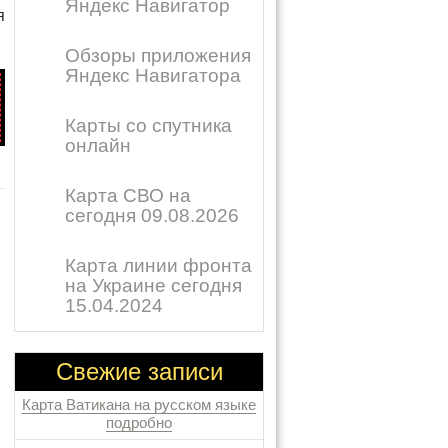
Яндекс Навигатор
я
Обзоры приложения
Яндекс Навигатора
Карты со спутника
онлайн
Карта СВО на
сегодня 09.08.2026
Карта линии фронта
на Украине сегодня
15.04.2024
Свежие записи
Карта Ватикана на русском языке
подробно