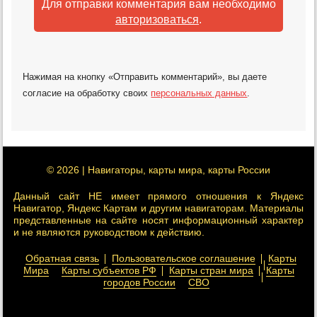
Для отправки комментария вам необходимо
авторизоваться
.
Нажимая на кнопку «Отправить комментарий», вы даете
согласие на обработку своих
персональных данных
.
© 2026 | Навигаторы, карты мира, карты России
Данный сайт НЕ имеет прямого отношения к Яндекс
Навигатор, Яндекс Картам и другим навигаторам. Материалы
представленные на сайте носят информационный характер
и не являются руководством к действию.
Обратная связь
Пользовательское соглашение
Карты
Мира
Карты субъектов РФ
Карты стран мира
Карты
городов России
СВО