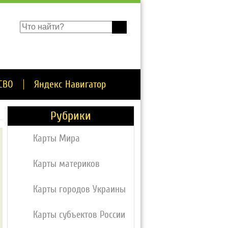
СВО
Яндекс Навигатор
Рубрики
Карты Мира
Карты материков
Карты городов Украины
Карты субъектов России