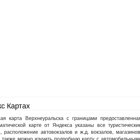
с Картах
ная карта Верхнеуральска с границами предоставленна
атической карте от Яндекса указаны все туристически
, расположение автовокзалов и ж.д. вокзалов, магазинов
а также можно изучить подробную карту с автомобильным