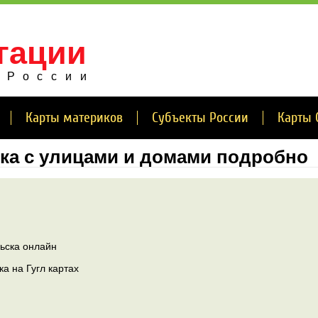
гации
 России
Карты материков
Субъекты России
Карты 
ка с улицами и домами подробно
ьска онлайн
а на Гугл картах