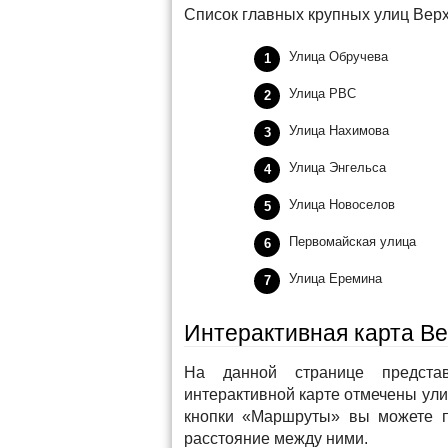
Список главных крупных улиц Вер
Улица Обручева
Улица РВС
Улица Нахимова
Улица Энгельса
Улица Новоселов
Первомайская улица
Улица Еремина
Интерактивная карта В
На данной странице представ
интерактивной карте отмечены ул
кнопки «Маршруты» вы можете п
расстояние между ними.