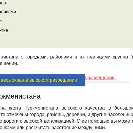
ана
раницами
а
фона
нистана с городами, районами и их границами крупно (
решении.
 весь экран в высоком разрешении
уркменистана
на карта Туркменистана высокого качества в большо
те отмечены города, районы, деревни, и другие населенны
е дороги с высокой детализацией. С ее помощью вы может
очками или рассчитать расстояние между ними.