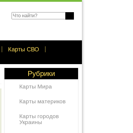
Карты СВО
Рубрики
Карты Мира
Карты материков
Карты городов
Украины