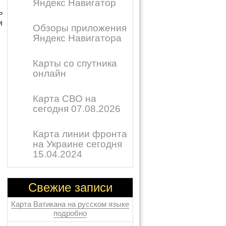
Яндекс Навигатор
ь
и
Обзоры приложения
Яндекс Навигатора
Карты со спутника
онлайн
Карта СВО на
сегодня 07.08.2026
Карта линии фронта
на Украине сегодня
15.04.2024
Свежие записи
Карта Ватикана на русском языке
подробно