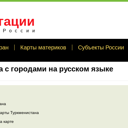
гации
 России
ран
Карты материков
Субъекты России
а с городами на русском языке
ана
карты Туркменистана
а карте