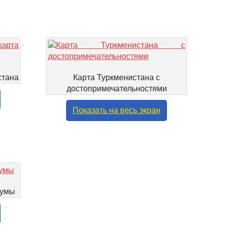
стана
Карта Туркменистана с
достопримечательностями
Показать на весь экран
кумы