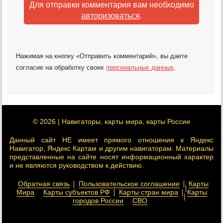
Для отправки комментария вам необходимо
авторизоваться
.
Нажимая на кнопку «Отправить комментарий», вы даете
согласие на обработку своих
персональных данных
.
© 2026 | Навигаторы, карты мира, карты России
Данный сайт НЕ имеет прямого отношения к Яндекс
Навигатор, Яндекс Картам и другим навигаторам. Материалы
представленные на сайте носят информационный характер
и не являются руководством к действию.
Обратная связь
Пользовательское соглашение
Карты
Мира
Карты субъектов РФ
Карты стран мира
Карты
городов России
СВО