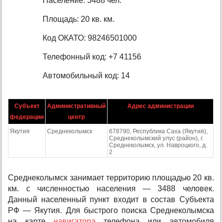
Население: 3488 чел.
Площадь: 20 кв. км.
Код ОКАТО: 98246501000
Телефонный код: +7 41156
Автомобильный код: 14
Субъект
Административный
Адрес администрации
федерации
центр
Якутия
Среднеколымск
678790, Республика Саха (Якутия),
Среднеколымский улус (район), г.
Среднеколымск, ул. Навроцкого, д.
2
Среднеколымск занимает территорию площадью 20 кв.
км. с численностью населения — 3488 человек.
Данный населенный пункт входит в состав Субъекта
РФ — Якутия. Для быстрого поиска Среднеколымска
на карте
навигатора
телефона или автомобиля