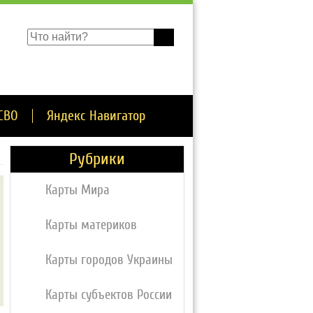
СВО
Яндекс Навигатор
Рубрики
Карты Мира
Карты материков
Карты городов Украины
Карты субъектов России