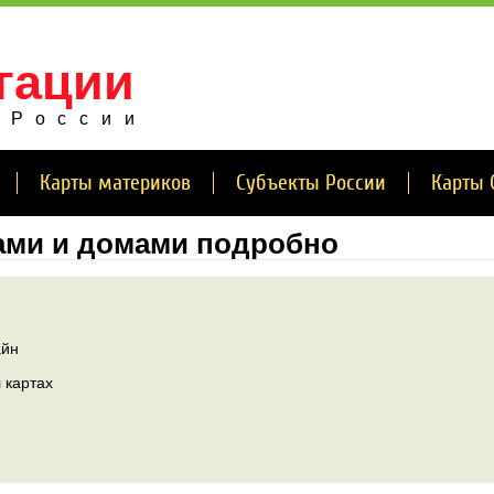
гации
 России
Карты материков
Субъекты России
Карты 
ами и домами подробно
айн
 картах