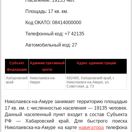
Население: 19135 чел.
Площадь: 17 кв. км.
Код ОКАТО: 08414000000
Телефонный код: +7 42135
Автомобильный код: 27
Субъект
Административный
Адрес администрации
федерации
центр
Хабаровский
Николаевск-на-
682460, Хабаровский край, г.
край
Амуре
Николаевск-на-Амуре, ул.
Советская, д. 73
Николаевск-на-Амуре занимает территорию площадью
17 кв. км. с численностью населения — 19135 человек.
Данный населенный пункт входит в состав Субъекта
РФ — Хабаровский край. Для быстрого поиска
Николаевска-на-Амуре на карте
навигатора
телефона