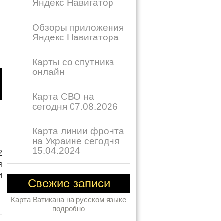
Яндекс Навигатор
Обзоры приложения
Яндекс Навигатора
Карты со спутника
онлайн
Карта СВО на
сегодня 07.08.2026
Карта линии фронта
на Украине сегодня
15.04.2024
2
я
и
Свежие записи
Карта Ватикана на русском языке
подробно