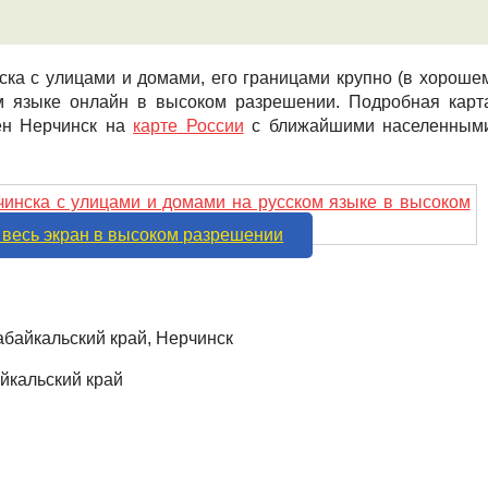
ка с улицами и домами, его границами крупно (в хороше
ком языке онлайн в высоком разрешении. Подробная карт
жен Нерчинск на
карте России
с ближайшими населенным
 весь экран в высоком разрешении
абайкальский край, Нерчинск
йкальский край