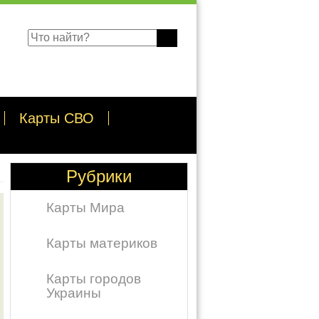
Карты СВО
Рубрики
Карты Мира
Карты материков
Карты городов
Украины