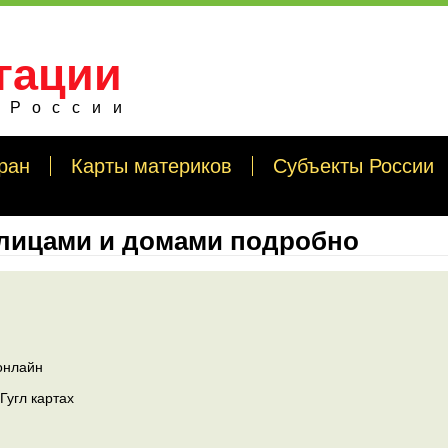
гации
 России
ран
Карты материков
Субъекты России
улицами и домами подробно
онлайн
Гугл картах