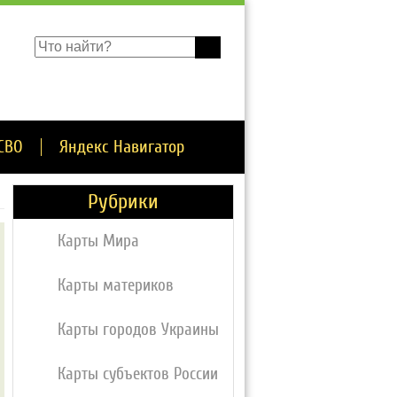
СВО
Яндекс Навигатор
Рубрики
Карты Мира
Карты материков
Карты городов Украины
Карты субъектов России