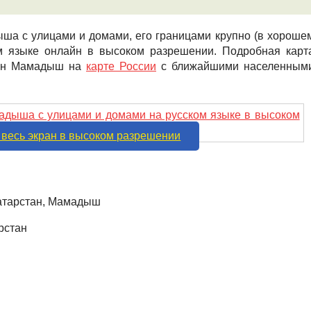
ша с улицами и домами, его границами крупно (в хороше
ком языке онлайн в высоком разрешении. Подробная карт
ожен Мамадыш на
карте России
с ближайшими населенным
 весь экран в высоком разрешении
Татарстан, Мамадыш
рстан