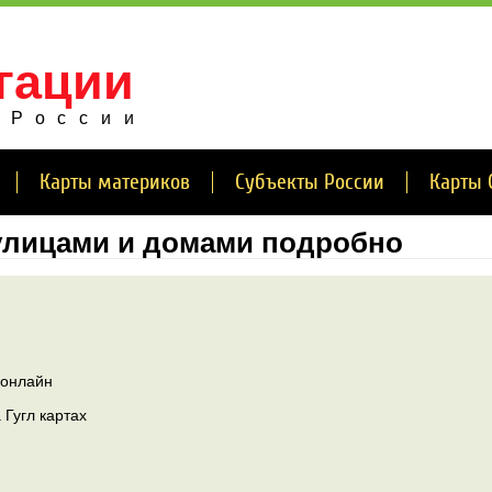
гации
 России
Карты материков
Субъекты России
Карты 
улицами и домами подробно
 онлайн
Гугл картах