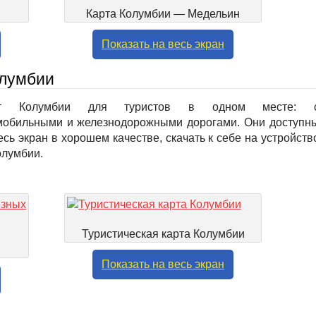
Карта Колумбии — Медельин
Показать на весь экран
олумбии
арт Колумбии для туристов в одном месте: 
омобильными и железнодорожными дорогами. Они доступн
сь экран в хорошем качестве, скачать к себе на устройств
олумбии.
Туристическая карта Колумбии
Показать на весь экран