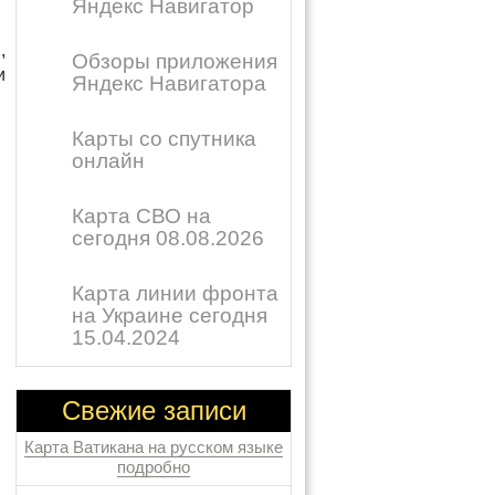
Яндекс Навигатор
,
Обзоры приложения
и
Яндекс Навигатора
Карты со спутника
онлайн
Карта СВО на
сегодня 08.08.2026
Карта линии фронта
на Украине сегодня
15.04.2024
Свежие записи
Карта Ватикана на русском языке
подробно