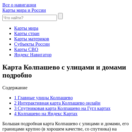
Все о навигации
Карты мира и России
Карты мира
Карты стран
Карты материков
Субъекты России
Карты СВО
Яндекс Навигатор
Карта Колпашево с улицами и домами
подробно
Содержание
1
Главные улицы Колпашево
2
Интерактивная карта Колпашево онлайн
3
Спутниковая карта Колпашево на Гугл картах
4
Колпашево на Яндекс Картах
Большая подробная карта Колпашево с улицами и домами, его
границами крупно (в хорошем качестве, со спутника) на