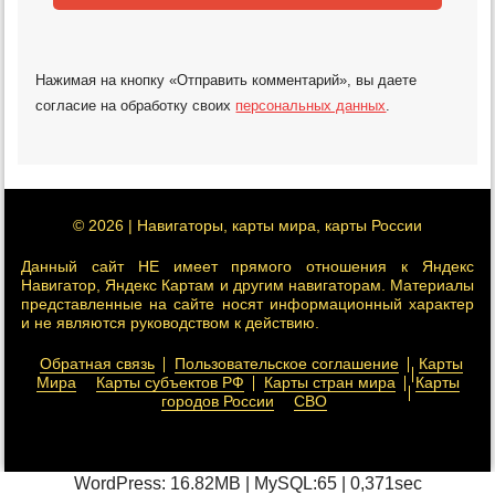
Нажимая на кнопку «Отправить комментарий», вы даете
согласие на обработку своих
персональных данных
.
© 2026 | Навигаторы, карты мира, карты России
Данный сайт НЕ имеет прямого отношения к Яндекс
Навигатор, Яндекс Картам и другим навигаторам. Материалы
представленные на сайте носят информационный характер
и не являются руководством к действию.
Обратная связь
Пользовательское соглашение
Карты
Мира
Карты субъектов РФ
Карты стран мира
Карты
городов России
СВО
WordPress: 16.82MB | MySQL:65 | 0,371sec