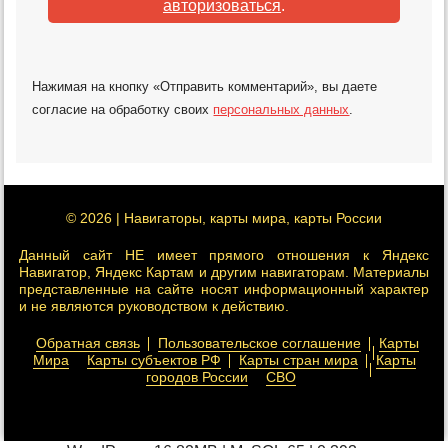
авторизоваться
.
Нажимая на кнопку «Отправить комментарий», вы даете
согласие на обработку своих
персональных данных
.
© 2026 | Навигаторы, карты мира, карты России
Данный сайт НЕ имеет прямого отношения к Яндекс
Навигатор, Яндекс Картам и другим навигаторам. Материалы
представленные на сайте носят информационный характер
и не являются руководством к действию.
Обратная связь
Пользовательское соглашение
Карты
Мира
Карты субъектов РФ
Карты стран мира
Карты
городов России
СВО