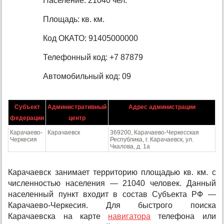
Население: 21040 чел.
Площадь: кв. км.
Код ОКАТО: 91405000000
Телефонный код: +7 87879
Автомобильный код: 09
Субъект
Административный
Адрес администрации
федерации
центр
Карачаево-
Карачаевск
369200, Карачаево-Черкесская
Черкесия
Республика, г. Карачаевск, ул.
Чкалова, д. 1а
Карачаевск занимает территорию площадью кв. км. с
численностью населения — 21040 человек. Данный
населенный пункт входит в состав Субъекта РФ —
Карачаево-Черкесия. Для быстрого поиска
Карачаевска на карте
навигатора
телефона или