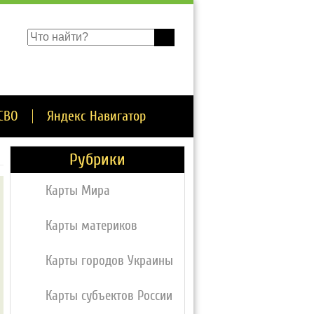
СВО
Яндекс Навигатор
Рубрики
Карты Мира
Карты материков
Карты городов Украины
Карты субъектов России