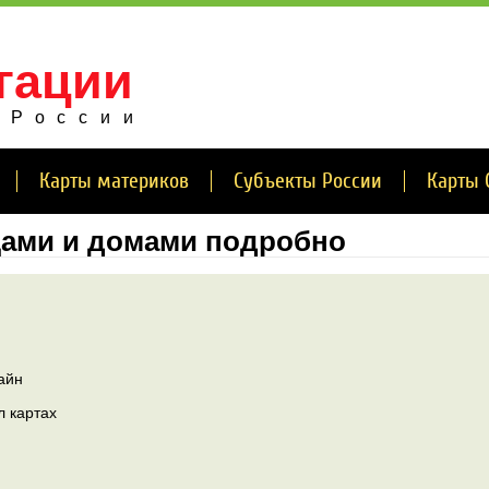
гации
 России
Карты материков
Субъекты России
Карты 
цами и домами подробно
айн
л картах