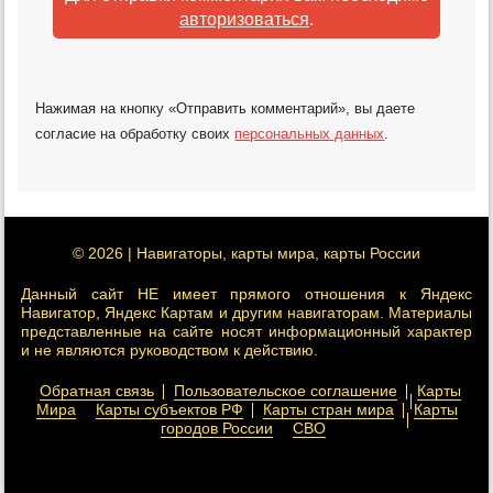
авторизоваться
.
Нажимая на кнопку «Отправить комментарий», вы даете
согласие на обработку своих
персональных данных
.
© 2026 | Навигаторы, карты мира, карты России
Данный сайт НЕ имеет прямого отношения к Яндекс
Навигатор, Яндекс Картам и другим навигаторам. Материалы
представленные на сайте носят информационный характер
и не являются руководством к действию.
Обратная связь
Пользовательское соглашение
Карты
Мира
Карты субъектов РФ
Карты стран мира
Карты
городов России
СВО