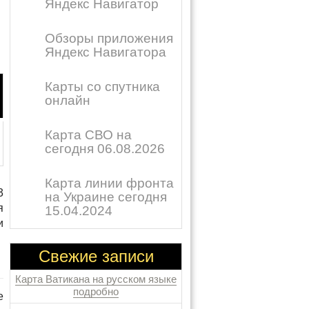
Яндекс Навигатор
Обзоры приложения
Яндекс Навигатора
Карты со спутника
онлайн
Карта СВО на
сегодня 06.08.2026
Карта линии фронта
3
на Украине сегодня
я
15.04.2024
и
Свежие записи
Карта Ватикана на русском языке
подробно
е