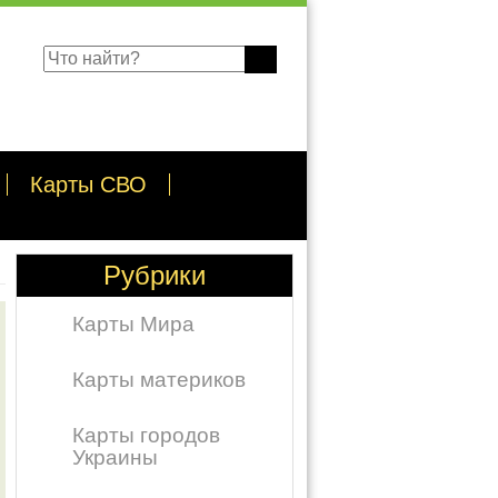
Карты СВО
Рубрики
Карты Мира
Карты материков
Карты городов
Украины