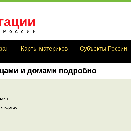
гации
 России
ран
Карты материков
Субъекты России
ицами и домами подробно
лайн
гл картах